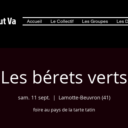
ut Va
Accueil
Le Collectif
Les Groupes
Les D
Les bérets verts
sam. 11 sept.
  |  
Lamotte-Beuvron (41)
foire au pays de la tarte tatin