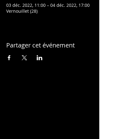
03 déc. 2022, 11:00 – 04 déc. 2022, 17:00
Vernouillet (28)
Partager cet événement
MUSIQUE A TOUT VA
Collectif de musiciens de rue
©
Musique à Tout Va 2016
Tous droits réservés.
CONTACT
Julien Lambert
06 52 25 32 08