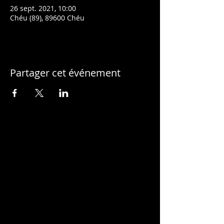
26 sept. 2021, 10:00
Chéu (89), 89600 Chéu
Partager cet événement
MUSIQUE A TOUT VA
Collectif de musiciens de rue
©
Musique à Tout Va 2016
Tous droits réservés.
CONTACT
Julien Lambert
06 52 25 32 08